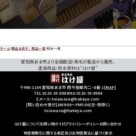
塗装用品
工場USE向け
ペ
ブラシ
マー
はけ屋セレクトのはけ・ロー
ホーム
商品を探す／商品一覧
防水一覧
ラー・マスキング・内容器・そ
プライマーやグリス塗布等、各
余剰塗料や
の他工具の道具たち
種工場で使用するブラシ等も
に売買でき
愛知県あま市より全国配送！刷毛の製造から販売、
取り扱っています
サイトです。
塗装用品・防水資材は“はけ屋”
〒490-1104 愛知県あま市 西今宿郷内二・8番-1
[
MAP
]
TEL:
0120-39-8983
FAX:0120-39-8984
Eメール:toiawase@hakeya.com
[問い合わせ受付]AM9:00～PM5:00(日・祝除く)
toiawase@hakeya.com
はけ屋について
お買い物ガイド
プライバシーポリシー
お問い合わせ
特定商取引に関する表記及び古物営業法に基づく表示