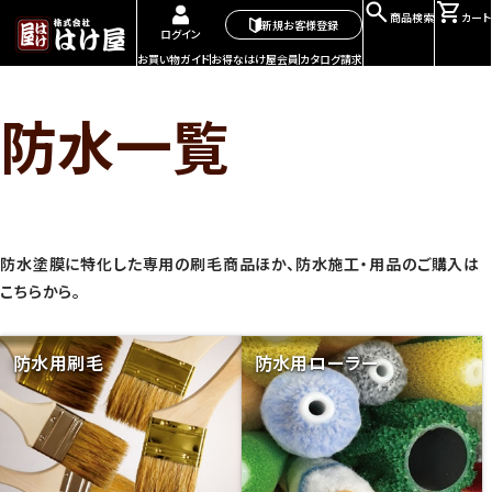
商品検索
カート
新規お客様登録
ログイン
お買い物ガイド
お得なはけ屋会員
カタログ請求
防水一覧
防水塗膜に特化した専用の刷毛商品ほか、防水施工・用品のご購入は
こちらから。
防水用刷毛
防水用ローラー