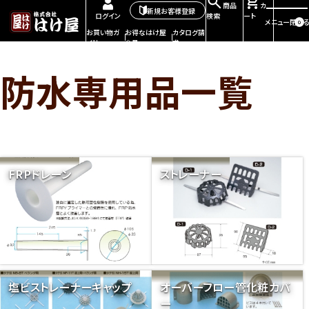
商品
カ
新規お客様登録
検索
ート
ログイン
メニュー
閉じる
0
お買い物ガ
お得なはけ屋
カタログ請
イド
会員
求
防水専用品一覧
FRPドレーン
ストレーナー
塩ビストレーナーキャップ
オーバーフロー管化粧カバ
ー