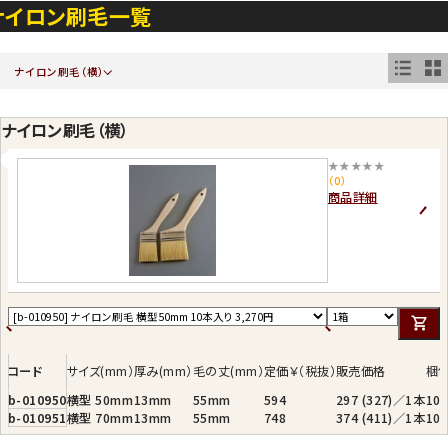
ナイロン刷毛一覧
ナイロン刷毛（横）
ナイロン刷毛（横）
★★★★★
（0）
商品詳細
コード
サイズ(mm）
厚み(mm）
毛の丈(mm）
定価￥（税抜）
販売価格
梱
b-010950
横型 50mm
13mm
55mm
594
297 (327)／1本
10
b-010951
横型 70mm
13mm
55mm
748
374 (411)／1本
10