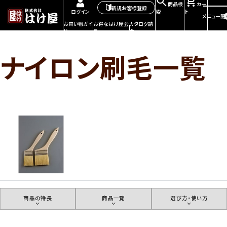
商品検
カー
新規お客様登録
索
ト
ログイン
メニュー
閉
お買い物ガイ
お得なはけ屋会
カタログ請
ド
員
求
ナイロン刷毛一覧
商品の特長
商品一覧
選び方・使い方