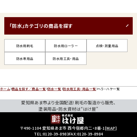
「防水」カテゴリの商品を探す
防水用刷毛
防水用ローラー
点検・測量用品
防水専用品
防水用工具・用品
ホーム
商品を探す／商品一覧
防水一覧
防水用工具・用品一覧
ヘラ・ハケ一覧
愛知県あま市より全国配送！刷毛の製造から販売、
塗装用品・防水資材は“はけ屋”
〒490-1104 愛知県あま市 西今宿郷内二・8番-1
[
MAP
]
TEL:
0120-39-8983
FAX:0120-39-8984