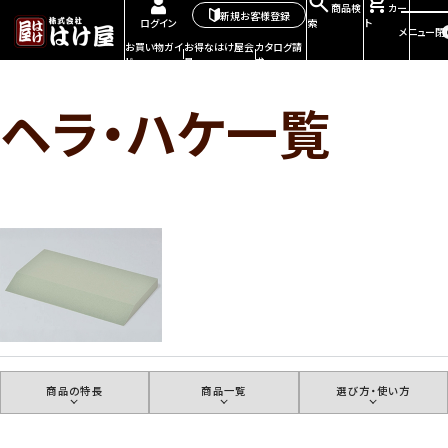
商品検
カー
新規お客様登録
索
ト
ログイン
メニュー
閉
お買い物ガイ
お得なはけ屋会
カタログ請
ド
員
求
ヘラ・ハケ一覧
商品の特長
商品一覧
選び方・使い方