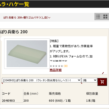
ヘラ・ハケ一覧
ぽり兵衛ら 200
握りゴムバケ（くし目）
ぽり兵衛ら 200
【特長】
1. 軽量で柔軟性があり、作業能率
がアップします。
2. 材料がEVA フォームなので、加
工が簡単です。
★★★★★
（0）
3. 若草色で従来のグレーよりも防
商品詳細
水剤が見やすくなっています。
4. 個包装になりました。
コード
全長 (mm）
販売価格
梱包数量
2040903
200
600 (660)／1箱
1本/箱