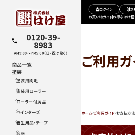
ログイン
新
お買い物ガイド
お得なはけ屋
0120-39-
8983
AM9:00～PM5:00（日・祝は除く）
ご利用ガ
商品一覧
塗装
塗装用刷毛
塗装用ローラー
ローラー付属品
ペインターズ
ホーム
ご利用ガイド
お支払方法
養生用品・テープ
容器