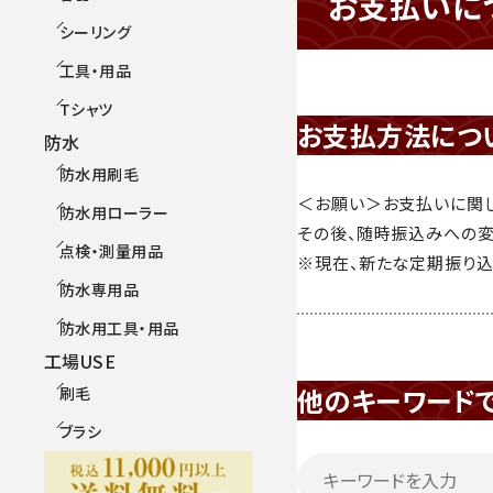
お支払いに
シーリング
工具・用品
Tシャツ
お支払方法につ
防水
防水用刷毛
＜お願い＞お支払いに関し
防水用ローラー
その後、随時振込みへの変
点検・測量用品
※現在、新たな定期振り込
防水専用品
防水用工具・用品
工場USE
他のキーワード
刷毛
ブラシ