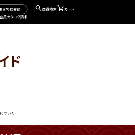
商品検索
カート
規お客様登録
会員
カタログ請求
イド
について