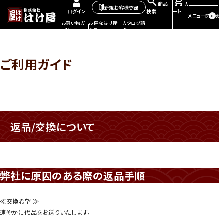
商品
カ
新規お客様登録
検索
ート
ログイン
メニュー
閉じる
0
お買い物ガ
お得なはけ屋
カタログ請
イド
会員
求
ご利用ガイド
返品/交換について
弊社に原因のある際の返品手順
≪交換希望 ≫
速やかに代品をお送りいたします。