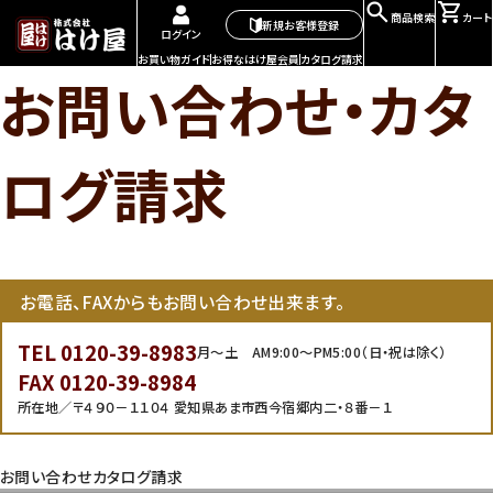
商品検索
カート
新規お客様登録
ログイン
お買い物ガイド
お得なはけ屋会員
カタログ請求
お問い合わせ・カタ
ログ請求
お電話、FAXからもお問い合わせ出来ます。
TEL 0120-39-8983
月～土 AM9:00～PM5:00（日・祝は除く）
FAX 0120-39-8984
所在地／〒４９０－１１０４ 愛知県あま市西今宿郷内二・８番－１
お問い合わせ
カタログ請求