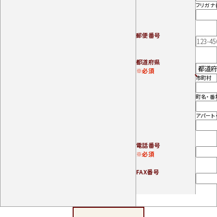
フリガナ
郵便番号
都道府県
※必須
市町村
町名・番
アパート
電話番号
※必須
FAX番号