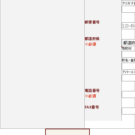
フリガナ
郵便番号
都道府県
※必須
市町村
町名・番
アパート
電話番号
※必須
FAX番号