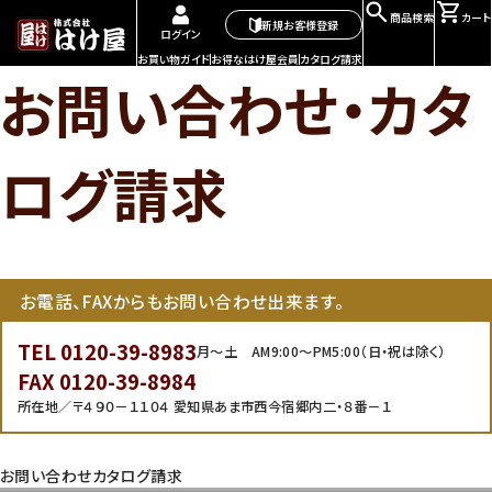
商品検索
カート
新規お客様登録
ログイン
お買い物ガイド
お得なはけ屋会員
カタログ請求
お問い合わせ・カタ
ログ請求
お電話、FAXからもお問い合わせ出来ます。
TEL 0120-39-8983
月～土 AM9:00～PM5:00（日・祝は除く）
FAX 0120-39-8984
所在地／〒４９０－１１０４ 愛知県あま市西今宿郷内二・８番－１
お問い合わせ
カタログ請求