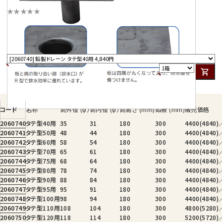
※鉛厚み約1.5～1.7ｍｍになります。
★★★★★
この商品にはまだレビューがありません。
最初のレビューを投稿する
コード
名称
筒外径 (φ）
筒内径 (φ）
筒高さ (mm)
鉛板 (mm)
販売価格
2060740
タテ型40用
35
31
180
300
4400(4840
2060741
タテ型50用
48
44
180
300
4400(4840
2060742
タテ型60用
58
54
180
300
4400(4840
2060743
タテ型70用
65
61
180
300
4400(4840
2060744
タテ型75用
68
64
180
300
4400(4840
2060745
タテ型80用
78
74
180
300
4400(4840
2060746
タテ型90用
88
84
180
300
4400(4840
2060747
タテ型95用
95
91
180
300
4400(4840
2060748
タテ型100用
98
94
180
300
4400(4840
2060749
タテ型110用
108
104
180
300
4800(5280
2060750
タテ型120用
118
114
180
300
5200(5720