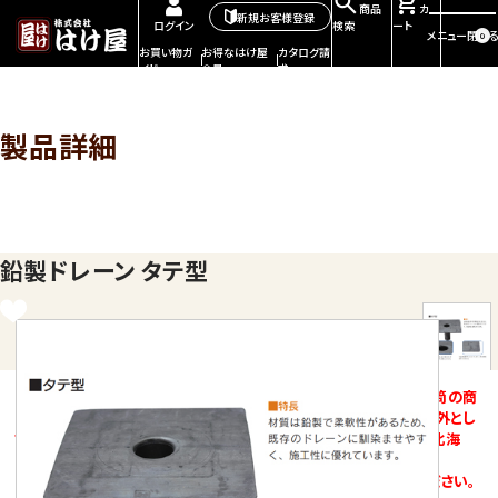
商品
カ
新規お客様登録
検索
ート
ログイン
メニュー
閉じる
0
お買い物ガ
お得なはけ屋
カタログ請
イド
会員
求
製品詳細
鉛製ドレーン タテ型
※鉛製ドレーン、ゴムドレーン、塩ビ製ドレーン、銅製ドレーン、脱気筒の商
品はどのサイズの物でも2個以上の場合は送料はかかりません。例外とし
て脱気筒1個、ドレーン1個の場合、送料は別途かかります。ただし、北海
道・沖縄・離島は送料がかかりますので、ご了承ください。
※商品の返品には、メーカー手数料が発生致しますのでご注意ください。