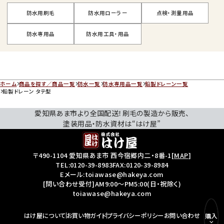
防水用刷毛
防水用ローラー
点検・測量用品
防水専用品
防水用工具・用品
ホーム
商品を探す／商品一覧
防水一覧
防水専用品一覧
鉛製ドレーン一覧
鉛製ドレーン タテ型
愛知県あま市より全国配送！刷毛の製造から販売、
塗装用品・防水資材は“はけ屋”
〒490-1104 愛知県あま市 西今宿郷内二・8番-1
[
MAP
]
TEL:
0120-39-8983
FAX:0120-39-8984
Eメール:toiawase@hakeya.com
[問い合わせ受付]AM9:00～PM5:00(日・祝除く)
toiawase@hakeya.com
はけ屋について
お買い物ガイド
プライバシーポリシー
お問い合わせ
購入