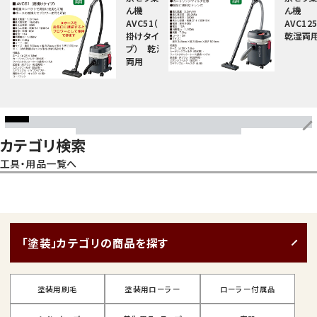
ん機
ん機
AVC51（肩
AVC1
掛けタイ
乾湿両
プ） 乾湿
両用
カテゴリ検索
工具・用品一覧へ
「塗装」カテゴリの商品を探す
塗装用刷毛
塗装用ローラー
ローラー付属品