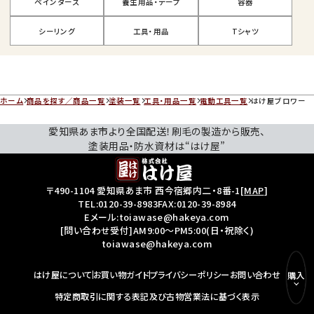
ペインターズ
養生用品・テープ
容器
シーリング
工具・用品
Tシャツ
ホーム
商品を探す／商品一覧
塗装一覧
工具・用品一覧
電動工具一覧
はけ屋ブロワー
愛知県あま市より全国配送！刷毛の製造から販売、
塗装用品・防水資材は“はけ屋”
〒490-1104 愛知県あま市 西今宿郷内二・8番-1
[
MAP
]
TEL:
0120-39-8983
FAX:0120-39-8984
Eメール:toiawase@hakeya.com
[問い合わせ受付]AM9:00～PM5:00(日・祝除く)
toiawase@hakeya.com
はけ屋について
お買い物ガイド
プライバシーポリシー
お問い合わせ
購入
特定商取引に関する表記及び古物営業法に基づく表示