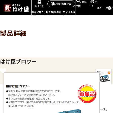
商品
カ
新規お客様登録
検索
ート
ログイン
メニュー
閉じる
0
お買い物ガ
お得なはけ屋
カタログ請
イド
会員
求
製品詳細
はけ屋ブロワー
【特徴】
◎マキタ18Vの電池で使用出来る安価ブロワーです。
はけ屋スプレーガンと合わせてお使い下さい。
◎本体のみの販売で充電器・電池は別です。
◎付属品でブロワー用ノズルの他に写真の集じんノズルが２点とホース。