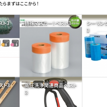
たらまずはここから！
スト3
特殊マスカー！ベスト3
シーリン
3
スト3
高圧洗浄関連商品ベスト
３