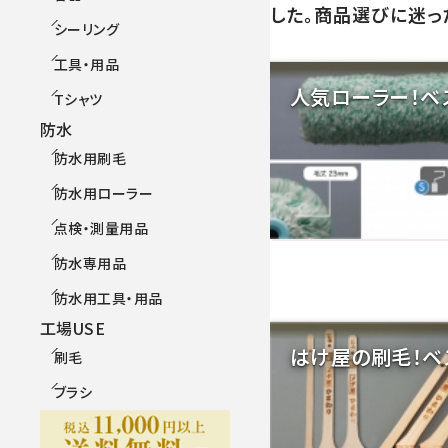
した。商品選びに迷っ
シーリング
工具・用品
人気ローラー！ベ
Tシャツ
防水
防水用刷毛
防水用ローラー
点検・測量用品
防水専用品
防水用工具・用品
工場USE
はけ屋の刷毛！ベ
刷毛
ブラシ