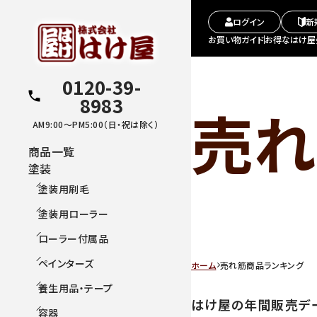
ログイン
新
お買い物ガイド
お得なはけ屋
0120-39-
8983
売れ
AM9:00～PM5:00（日・祝は除く）
商品一覧
塗装
塗装用刷毛
塗装用ローラー
ローラー付属品
ペインターズ
ホーム
売れ筋商品ランキング
養生用品・テープ
はけ屋の年間販売デ
容器