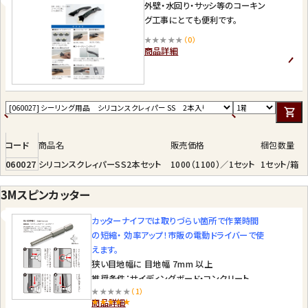
外壁・水回り・サッシ等のコーキン
グ工事にとても便利です。
★★★★★
（0）
商品詳細
コード
商品名
販売価格
梱包数量
060027
シリコンスクレィパーSS2本セット
1000（1100）／1セット
1セット/箱
3Mスピンカッター
カッターナイフでは取りづらい箇所で作業時間
の短縮・ 効率アップ！市販の電動ドライバーで使
えます。
狭い目地幅に 目地幅 7mm 以上
推奨条件：サイディングボード・コンクリート
★★★★★
（1）
狭い目地幅が多いサイディングボード物件に も
商品詳細
ご使用になれます。プライマー層も しっかりは