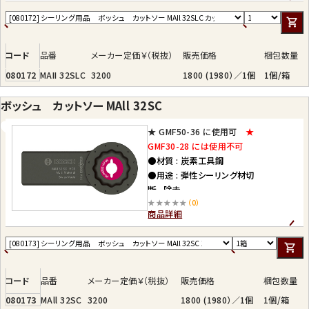
コード
品番
メーカー定価￥（税抜）
販売価格
梱包数量
080172
MAII 32SLC
3200
1800 (1980）／1個
1個/箱
ボッシュ カットソー MAll 32SC
★ GMF50-36 に使用可
★
GMF30-28 には使用不可
●材質 : 炭素工具鋼
●用途 : 弾性シーリング材切
断、 除去
★★★★★
（0）
商品詳細
コード
品番
メーカー定価￥（税抜）
販売価格
梱包数量
080173
MAll 32SC
3200
1800 (1980）／1個
1個/箱