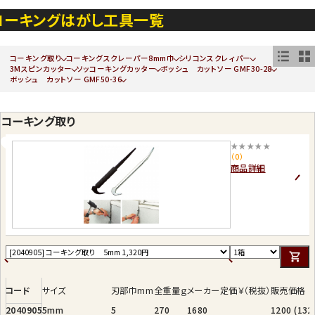
コーキングはがし工具一覧
コーキング取り
コーキングスクレーパー8mm巾
シリコンスクレィパー
3Mスピンカッター
ソッコーキングカッター
ボッシュ カットソー GMF30-28
ボッシュ カットソー GMF50-36
コーキング取り
★★★★★
（0）
商品詳細
コード
サイズ
刃部巾mm
全重量ｇ
メーカー定価￥（税抜）
販売価格
2040905
5mm
5
270
1680
1200 (13