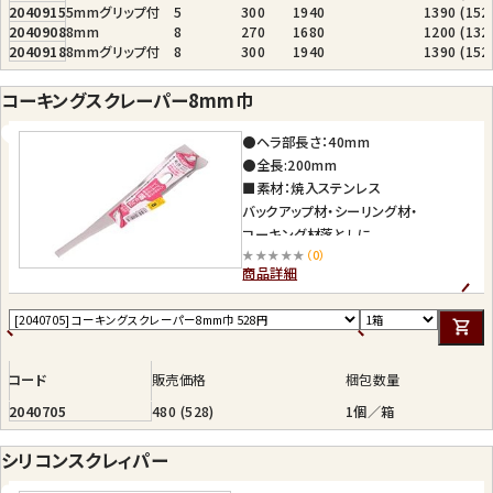
2040915
5mmグリップ付
5
300
1940
1390 (15
2040908
8mm
8
270
1680
1200 (1
2040918
8mmグリップ付
8
300
1940
1390 (1
コーキングスクレーパー8mm巾
●ヘラ部長さ：40mm
●全長:200mm
■素材：焼入ステンレス
バックアップ材・シーリング材・
コーキング材落としに
★★★★★
（0）
商品詳細
コード
販売価格
梱包数量
2040705
480 (528)
1個／箱
シリコンスクレィパー