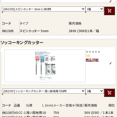
がし、キレイな小口面の 仕上がりが得ることが
できます。
コード
タイプ
販売価格
061305
スピンカッター 5mm
2800 (3080)1本／箱
ソッコーキングカッター
★★★★★
（0）
商品詳細
コード
品番
仕様
L (mm)
メーカー定価￥（税抜）
販売価格
梱包
061307
ASCC-1
浅い目地用
10
750
500 (550）／1本
1本