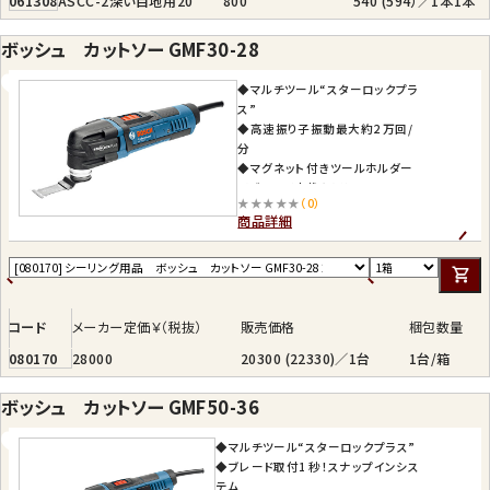
061308
ASCC-2
深い目地用
20
800
540 (594）／1本
1本
ボッシュ カットソー GMF30-28
◆マルチツール“スターロックプラ
ス”
◆高速振り子振動最大約2 万回/
分
◆マグネット付きツールホルダー
でブレード交換をアシスト
★★★★★
（0）
◆コンスタントスピード
商品詳細
◆ハイパワーで快適作業
◆過負荷保護装置
◆電子無段変速
コード
メーカー定価￥（税抜）
販売価格
梱包数量
080170
28000
20300 (22330)／1台
1台/箱
ボッシュ カットソー GMF50-36
◆マルチツール“スターロックプラス”
◆ブレード取付1 秒！スナップインシス
テム