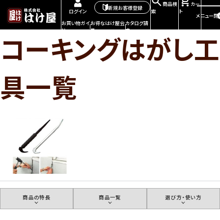
商品検
カー
新規お客様登録
索
ト
ログイン
メニュー
閉
お買い物ガイ
お得なはけ屋会
カタログ請
ド
員
求
コーキングはがし工
具一覧
商品の特長
商品一覧
選び方・使い方