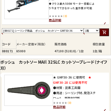
◆クラス最大500W モーター搭載によ
り今までできなかった重作業が可能
◆コンスタントスピード
★★★★★
（0）
◆過負荷保護装置
商品詳細
◆電子無段変速
コード
メーカー定価￥（税抜）
販売価格
梱包数量
080171
65000
47100 (51810)／1台
1台/箱
ボッシュ カットソー MAIl 32SLC カットソーブレード（ナイフ
刃）
★ GMF50-36 に使用可
★
GMF30-28 には使用不可
●材質 : 炭素工具鋼
●用途 : シーリング材、発泡スチ
ロール、 断熱材切断
★★★★★
（0）
商品詳細