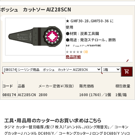
ボッシュ カットソー AIZ28SCN
★ GMF30-28、GMF50-36 に
使用
●材質 : 炭素工具鋼
●用途 : 発泡スチロール、 断熱
材、 シーリング材切断
★★★★★
（0）
商品詳細
コード
品番
メーカー定価￥（税抜）
販売価格
梱包数量
080174
AIZ28SCN
2800
1600 (1760）／1個
1個/箱
工具・用品用のカッターのお買い求めはこちら
タジマ カッター替刃極厚Ｊ型（7 枚入）「Jハンドル、Jロング用替刃」
／
コーキン
グカッターJ ハンドル DC690/Y
／
コーキングカッターJ ロング DC680/Y
ソッコ