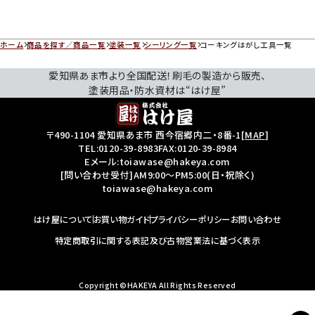
ホーム
商品を探す／商品一覧
塗装一覧
シーリング一覧
コーキングはがし工具一覧
愛知県あま市より全国配送！刷毛の製造から販売、
塗装用品・防水資材は“はけ屋”
〒490-1104 愛知県あま市 西今宿郷内二・8番-1
[
MAP
]
TEL:
0120-39-8983
FAX:0120-39-8984
Eメール:toiawase@hakeya.com
[問い合わせ受付]AM9:00～PM5:00(日・祝除く)
toiawase@hakeya.com
はけ屋について
お買い物ガイド
プライバシーポリシー
お問い合わせ
特定商取引に関する表記及び古物営業法に基づく表示
Copyright ©HAKEYA All Rights Reserved