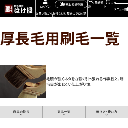
商品検
カー
新規お客様登録
索
ト
ログイン
メニュー
閉
お買い物ガイ
お得なはけ屋会
カタログ請
ド
員
求
厚長毛用刷毛一覧
毛腰が強くネタを力強く引っ張れる作業性と、刷
毛目が出にくい仕上がり性。
商品の特長
商品一覧
選び方・使い方