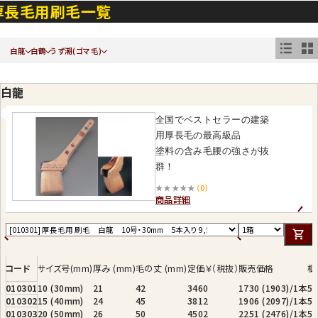
厚長毛用刷毛一覧
白龍
白鶴
うず潮(ゴマ毛)
白龍
全国でベストセラーの建築
用厚長毛の最高級品
塗料の含み毛腰の強さが抜
群！
★★★★★
（0）
商品詳細
コード
サイズ号(mm)
厚み (mm)
毛の丈 (mm)
定価￥（税抜）
販売価格
梱
010301
10 (30mm)
21
42
3460
1730 (1903)/1本
5
010302
15 (40mm)
24
45
3812
1906 (2097)/1本
5
010303
20 (50mm)
26
50
4502
2251 (2476)/1本
5