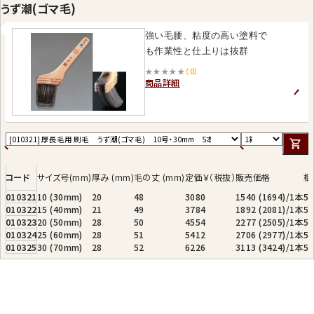
うず潮(ゴマ毛)
強い毛腰、粘度の高い塗料で
も作業性と仕上りは抜群
★★★★★
（0）
商品詳細
コード
サイズ号(mm)
厚み (mm)
毛の丈 (mm)
定価￥（税抜）
販売価格
梱
010321
10 (30mm)
20
48
3080
1540 (1694)/1本
5
010322
15 (40mm)
21
49
3784
1892 (2081)/1本
5
010323
20 (50mm)
28
50
4554
2277 (2505)/1本
5
010324
25 (60mm)
28
51
5412
2706 (2977)/1本
5
010325
30 (70mm)
28
52
6226
3113 (3424)/1本
5