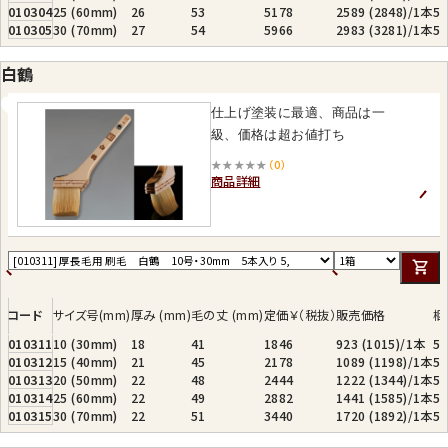
010304
25 (60mm)
26
53
5178
2589 (2848)/1本
5
010305
30 (70mm)
27
54
5966
2983 (3281)/1本
5
白鶴
仕上げ塗装に最適、商品は一
級、価格は超お値打ち
★★★★★
（0）
商品詳細
コード
サイズ号(mm)
厚み (mm)
毛の丈 (mm)
定価￥（税抜）
販売価格
梱
010311
10 (30mm)
18
41
1846
923 (1015)/1本
5
010312
15 (40mm)
21
45
2178
1089 (1198)/1本
5
010313
20 (50mm)
22
48
2444
1222 (1344)/1本
5
010314
25 (60mm)
22
49
2882
1441 (1585)/1本
5
010315
30 (70mm)
22
51
3440
1720 (1892)/1本
5