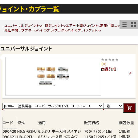
ジョイント・カプラ一覧
ユニバーサルジョイント
中間ジョイント
エアー中間ジョイント
高圧中間ニップル
高圧中間アダプター
ハイ カプラ(プラグ)
ハイ カプラ(ソケット)
ユニバーサルジョイント
★★★★★
（0）
商品詳細
コード
型式
適用
販売価格
梱包数量
090420
H6.5-G2FU
6.5ミリ ホース用 メスネジ
700（770）／1個
1個/箱
090421
H8-G2FU
8ミリ ホース用 メスネジ
1150（1265）／1個
1個/箱