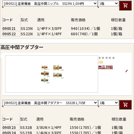
コード
型式
適用
販売価格
梱包数量
090521
SS23N
1/4PF×3/8PF
940（1034）／1個
1個/箱
090522
SS22N
1/4PF×1/4PF
680（748）／1個
1個/箱
高圧中間アダプター
★★★★★
（0）
商品詳細
コード
型式
適用
販売価格
梱包数量
090523
SS32B
3/8UN×1/4PF
1550（1705）／1個
1個/箱
090524
SS23B
1/4UN×3/8PF
1550（1705）／1個
1個/箱