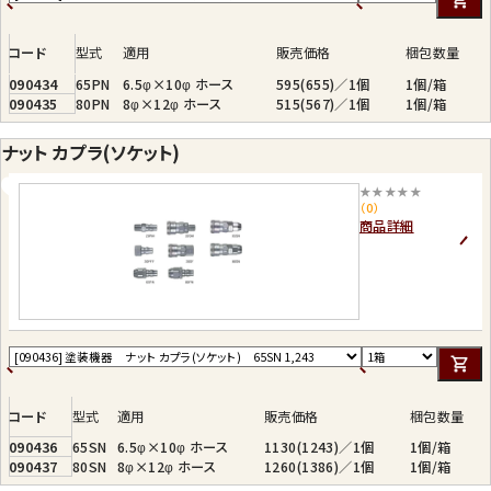
コード
型式
適用
販売価格
梱包数量
090434
65PN
6.5φ×10φ ホース
595(655)／1個
1個/箱
090435
80PN
8φ×12φ ホース
515(567)／1個
1個/箱
ナット カプラ(ソケット)
★★★★★
（0）
商品詳細
コード
型式
適用
販売価格
梱包数量
090436
65SN
6.5φ×10φ ホース
1130(1243)／1個
1個/箱
090437
80SN
8φ×12φ ホース
1260(1386)／1個
1個/箱