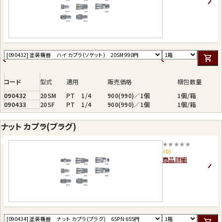
コード
型式
適用
販売価格
梱包数量
090432
20SM
PT 1/4
900(990)／1個
1個/箱
090433
20SF
PT 1/4
900(990)／1個
1個/箱
ナット カプラ(プラグ)
★★★★★
（0）
商品詳細