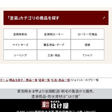
「塗装」カテゴリの商品を探す
塗装用刷毛
塗装用ローラー
ローラー付属品
ペインターズ
養生用品・テープ
容器
シーリング
工具・用品
Tシャツ
ホーム
商品を探す／商品一覧
塗装一覧
工具・用品一覧
ジョイント・カプラ一覧
愛知県あま市より全国配送！刷毛の製造から販売、
塗装用品・防水資材は“はけ屋”
〒490-1104 愛知県あま市 西今宿郷内二・8番-1
[
MAP
]