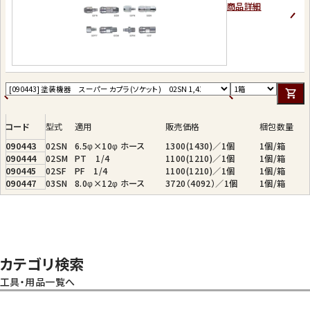
商品詳細
コード
型式
適用
販売価格
梱包数量
090443
02SN
6.5φ×10φ ホース
1300(1430)／1個
1個/箱
090444
02SM
PT 1/4
1100(1210)／1個
1個/箱
090445
02SF
PF 1/4
1100(1210)／1個
1個/箱
090447
03SN
8.0φ×12φ ホース
3720（4092）／1個
1個/箱
カテゴリ検索
工具・用品一覧へ