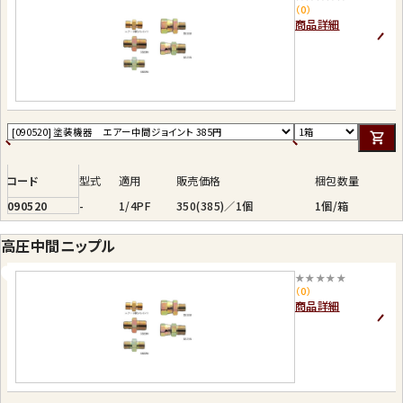
（0）
商品詳細
コード
型式
適用
販売価格
梱包数量
090520
-
1/4PF
350(385)／1個
1個/箱
高圧中間ニップル
★★★★★
（0）
商品詳細