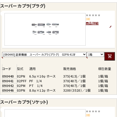
スーパー カプラ(プラグ)
★★★★★
（0）
商品詳細
コード
型式
適用
販売価格
梱包数量
090440
02PN
6.5φ×10φ ホース
375(413)／1個
1個/箱
090441
02PFF
PF 1/4
370(407)／1個
1個/箱
090442
02PM
PT 1/4
370(407)／1個
1個/箱
090446
03PN
8.0φ×12φ ホース
3200（3520）／1個
1個/箱
スーパー カプラ(ソケット)
★★★★★
（0）