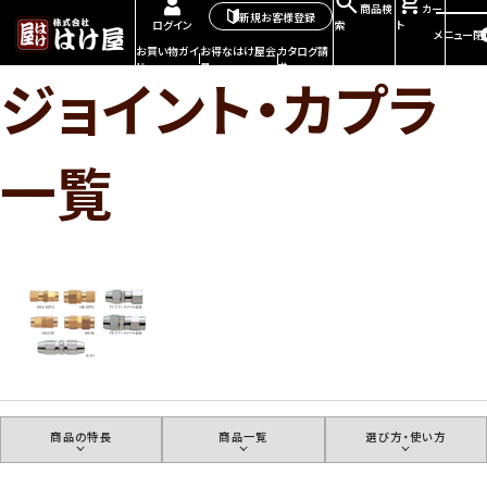
商品検
カー
新規お客様登録
索
ト
ログイン
メニュー
閉
お買い物ガイ
お得なはけ屋会
カタログ請
ド
員
求
ジョイント・カプラ
一覧
商品の特長
商品一覧
選び方・使い方