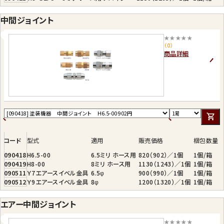
中間ジョイント
★★★★★
（0）
商品詳細
コード
型式
適用
販売価格
梱包数量
090418
H6.5-00
6.5ミリ ホース用
820（902）／1個
1個/箱
090419
H8-00
8ミリ ホース用
1130（1243）／1個
1個/箱
090511
Ｙ7エアースイベル金具
6.5φ
900（990）／1個
1個/箱
090512
Ｙ9エアースイベル金具
8φ
1200（1320）／1個
1個/箱
エアー中間ジョイント
★★★★★