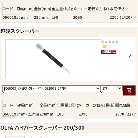
コード
刃幅(mm)
全長(mm)
全重量（約）g
メーカー定価￥（税抜）
販売価格
060018
50mm
230mm
290
3090
2200 (2420）／
超硬スクレーパー
★★★★★
（0）
商品詳細
コード
刃幅(mm)
全長(mm)
全重量（約）g
メーカー定価￥（税抜）
販売価格
060019
3mm・21mm
208mm
105
2890
2070 (227
OLFA ハイパースクレーパー 200/300