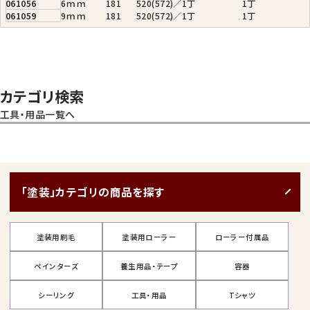
061056
6ｍｍ
181
520(572)／1丁
1丁
061059
9ｍｍ
181
520(572)／1丁
1丁
カテゴリ検索
工具・用品一覧へ
「塗装」カテゴリの商品を探す
塗装用刷毛
塗装用ローラー
ローラー付属品
ペインターズ
養生用品・テープ
容器
シーリング
工具・用品
Tシャツ