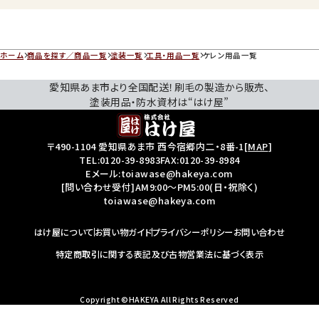
ホーム
商品を探す／商品一覧
塗装一覧
工具・用品一覧
ケレン用品一覧
愛知県あま市より全国配送！刷毛の製造から販売、
塗装用品・防水資材は“はけ屋”
〒490-1104 愛知県あま市 西今宿郷内二・8番-1
[
MAP
]
TEL:
0120-39-8983
FAX:0120-39-8984
Eメール:toiawase@hakeya.com
[問い合わせ受付]AM9:00～PM5:00(日・祝除く)
toiawase@hakeya.com
はけ屋について
お買い物ガイド
プライバシーポリシー
お問い合わせ
特定商取引に関する表記及び古物営業法に基づく表示
Copyright ©HAKEYA All Rights Reserved