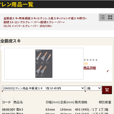
ケレン用品一覧
全鋼皮スキ
特殊鋼皮スキ
ステンレス皮スキ
ジャンボ皮スキ柄付
超硬ストロングスクレーパー
超硬スクレーパー
OLFA ハイパースクレーパー 200/300
全鋼皮スキ
★★★★★
（0）
商品詳細
コード
商品名
刃幅(mm)
全長(mm)
販売価格
梱包数量
060030
Y 型63
63mm
190mm
450 (495)／1丁
1丁/箱
060032
Y 型90
90mm
202mm
620 (682) ／1丁
1丁/箱