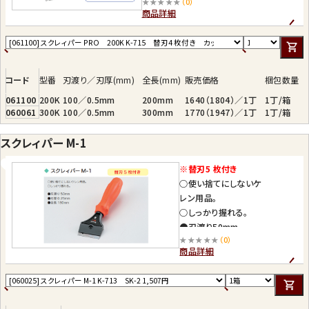
★★★★★
（0）
刃の交換はダイヤル式なので工具
商品詳細
不要
コード
型番
刃渡り／刃厚(mm)
全長(mm)
販売価格
梱包数量
061100
200K
100／0.5mm
200mm
1640（1804）／1丁
1丁/箱
060061
300K
100／0.5mm
300mm
1770（1947）／1丁
1丁/箱
スクレィパー M-1
※替刃5 枚付き
○使い捨てにしないケ
レン用品。
○しっかり握れる。
●刃渡り50mm
★★★★★
（0）
●刃厚0.25mm
商品詳細
●全長180mm