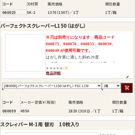
コード
刃材質
販売価格
梱包数量
060025
SK-2
1370（1507）／1丁
1丁/箱
パーフェクトスクレーパーL150（はがし）
※
刃は別売りになります
商品コード
060075、060076、060053、060059、
060049 が使用可能です。
はがし作業に適した斜め20度
・塗膜のはがしに適した斜め20度のブ
★★★★★
（0）
レード取り付け角
商品詳細
・ブレードが横滑りしない、刃滑り防
止ストッパー付
コード
メーカー定価￥（税抜）
販売価格
梱包数量
080059
4950
2820 (3102) ／1丁
1丁/箱
スクレィパー M-1用 替刃 10枚入り
★★★★★