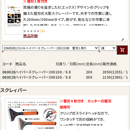
※替刃1 枚付き
究極の握りを追求したX（エックス）デザインのグリップを
備えた替刃式大型スクレーパーです。片手での作業に適し
た200mm/300mmタイプ。剥がす、削るなどの作業に卓
越した力を発揮します。ハンマーで叩ける、より強靭なヘッ
★★★★★
（0）
ドに加え0.8mmの強靭な厚刃を標準装備。別売りの
商品詳細
0.5mm厚刃、弾力刃、カッターナイフ大型刃も装着可能で
す。落下防止用コード取付け穴、刃カバー付き。
コード
商品名
刃渡り／刃厚(mm)
全長(mm)
販売価格
060028
ハイパースクレーパー200
100／0.8
200
2050(2255)／1
060029
ハイパースクレーパー300
100／0.8
300
2150(2365)／1
スクレィパー
※替刃4 枚付き カッターの替刃
使用可
クリップ式スライドヘッドなので、
ワンタッチで刃の収納ができ、
ヘッド部に刃を収納できます。