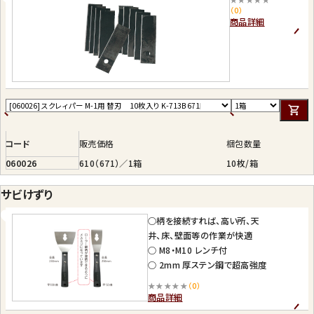
（0）
商品詳細
コード
販売価格
梱包数量
060026
610（671）／1箱
10枚/箱
サビけずり
○柄を接続すれば、高い所、天
井、床、壁面等の作業が快適
○ M8・M10 レンチ付
○ 2mm 厚ステン鋼で超高強度
★★★★★
（0）
商品詳細