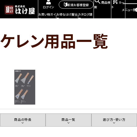
商品検
カー
新規お客様登録
索
ト
ログイン
メニュー
閉
お買い物ガイ
お得なはけ屋会
カタログ請
ド
員
求
ケレン用品一覧
商品の特長
商品一覧
選び方・使い方