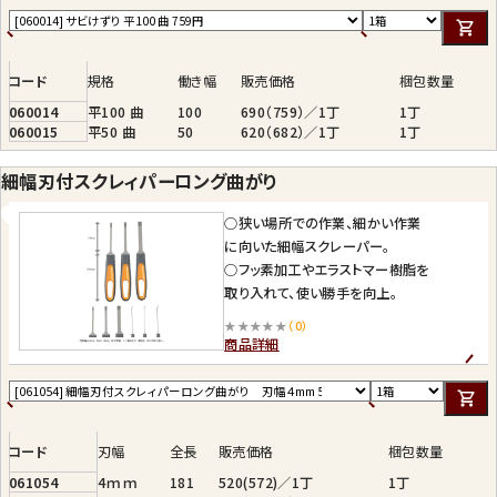
コード
規格
働き幅
販売価格
梱包数量
060014
平100 曲
100
690（759）／1丁
1丁
060015
平50 曲
50
620（682）／1丁
1丁
細幅刃付スクレィパーロング曲がり
○狭い場所での作業、細かい作業
に向いた細幅スクレーパー。
○フッ素加工やエラストマー樹脂を
取り入れて、使い勝手を向上。
★★★★★
（0）
商品詳細
コード
刃幅
全長
販売価格
梱包数量
061054
4ｍｍ
181
520(572)／1丁
1丁