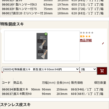
060016
Y 型ハンマー付63
63mm
197mm
650 (715)／1丁
1丁/箱
060033
Y 型ハンマー付75
75mm
197mm
660 (726)／1丁
1丁/箱
060017
直刃20 ミリハンマー付
20mm
180mm
620 (682)／1丁
1丁/箱
特殊鋼皮スキ
★★★★★
（1）
商品詳細
コード
商品名
刃幅(mm)
全長(mm)
販売価格
梱包数量
060034
新型皮スキ 90mm
90mm
250mm
860(946)／1丁
1丁/箱
060037
皮スキ両刃90
90mm
203mm
608（669）／1丁
1丁/箱
ステンレス皮スキ