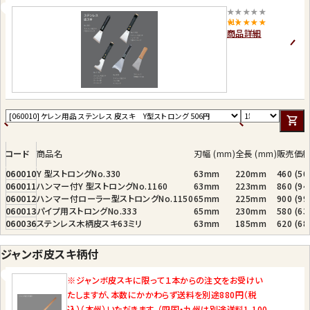
★★★★★
（1）
商品詳細
コード
商品名
刃幅 (mm)
全長 (mm)
販売価
060010
Y 型ストロングNo.330
63mm
220mm
460 (5
060011
ハンマー付Y 型ストロングNo.1160
63mm
223mm
860 (9
060012
ハンマー付ローラー型ストロングNo.1150
65mm
225mm
900 (9
060013
パイプ用ストロングNo.333
65mm
230mm
580 (6
060036
ステンレス木柄皮スキ63ミリ
63mm
185mm
620 (6
ジャンボ皮スキ柄付
※ジャンボ皮スキに限って１本からの注文をお受けい
たしますが、本数にかかわらず送料を別途880円（税
込）（本州）いただきます。（四国・九州は別途送料1,100