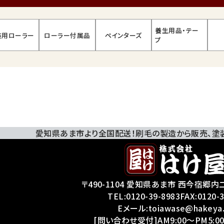
養生用品・テー
装用ローラー
ローラー付属品
ペインターズ
プ
愛知県あま市より全国配送！刷毛の製造から販売、
塗
〒490-1104 愛知県あま市 西今宿郷内二
TEL:
0120-39-8983
FAX:0120-
Eメール:toiawase@hakeya
[問い合わせ受付]AM9:00～PM5:00