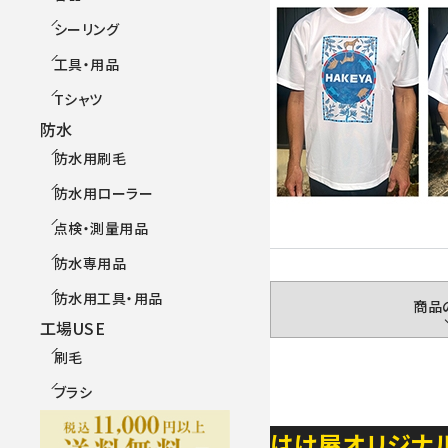
シーリング
工具・用品
Tシャツ
防水
防水用刷毛
防水用ローラー
点検・測量用品
防水専用品
防水用工具・用品
商品
工場USE
刷毛
ブラシ
はけ屋オリジナ