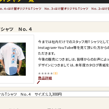
ｏ．４
はけ屋オリジナルTシャツ Ｎｏ．３
はけ屋オリジナルTシャツ Ｎｏ．２
はけ
シャツ Ｎｏ．４
今までは社内だけでのスタッフ用Tシャツとし
Instagram・YouTube等を見て頂いた
ただきます。
今後の販売につきましは、皆様からのお声によっ
デザインにつきましては、本年度カタログ表紙を
Ｎｏ．4・・・Vol.25版カタログ表紙
★★★★★
（0）
※ご着用後の返品はお受け致しかねます。
商品詳細
※着用サイズ：L