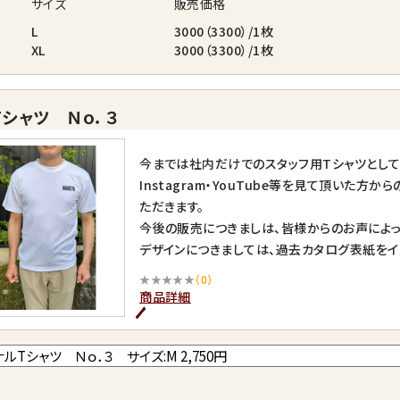
サイズ
販売価格
L
3000（3300）/1枚
XL
3000（3300）/1枚
シャツ Ｎｏ．３
今までは社内だけでのスタッフ用Tシャツとし
Instagram・YouTube等を見て頂いた
ただきます。
今後の販売につきましは、皆様からのお声によっ
デザインにつきましては、過去カタログ表紙をイ
Ｎｏ．３・・・Vol.24版カタログ表紙
★★★★★
（0）
※ご着用後の返品はお受け致しかねます。
商品詳細
※着用サイズ：M