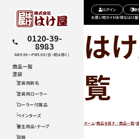
ログイン
新
お買い物ガイド
お得なはけ屋
はけ
0120-39-
8983
AM9:00～PM5:00（日・祝は除く）
商品一覧
覧
塗装
塗装用刷毛
塗装用ローラー
ローラー付属品
ペインターズ
ホーム
商品を探す／商品一覧
養生用品・テープ
容器