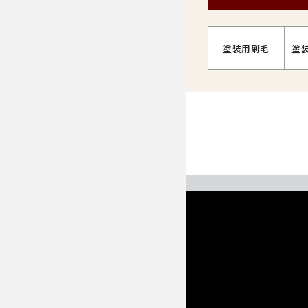
塗装用刷毛
塗