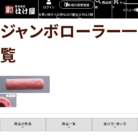
商品検
カー
新規お客様登録
索
ト
ログイン
メニュー
閉
お買い物ガイ
お得なはけ屋会
カタログ請
ド
員
求
ジャンボローラー一
覧
商品の特長
商品一覧
選び方・使い方