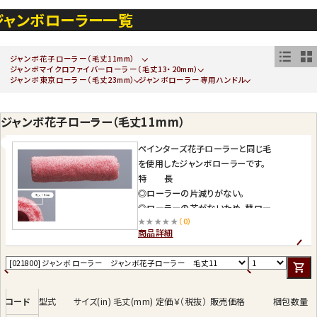
ジャンボローラー一覧
ジャンボ花子ローラー（毛丈11mm）
ジャンボマイクロファイバーローラー（毛丈13・20mm）
ジャンボ東京ローラー（毛丈23mm）
ジャンボローラー専用ハンドル
ジャンボ花子ローラー（毛丈11mm）
ペインターズ花子ローラーと同じ毛
を使用したジャンボローラーです。
特 長
◎ローラーの片減りがない。
◎ローラーの芯がないため、替ロー
★★★★★
（0）
ラーの単価が安い。
商品詳細
◎サイズが 6.5 インチと少し大きい
ため作業性が高い。
◎サイズが 6.5 インチと大きいが回
転が軽く腕の疲れがない。
コード
型式
サイズ(in)
毛丈(mm)
定価￥（税抜）
販売価格
梱包数量