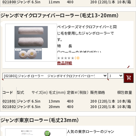
021800
ジャンボ
6.5in
11mm
400
200 (220)/1本
10本/箱
ジャンボマイクロファイバーローラー（毛丈13・20mm）
ペインターズマイクロファイバーと同
じ毛を使用したジャンボローラーで
す。
特 長
◎ローラーの片減りがない。
★★★★★
（0）
◎ローラーの芯がないため、替ローラ
商品詳細
ーの単価が安い。
◎サイズが 6.5 インチと少し大きいた
め作業性が高い。
◎サイズが 6.5 インチと大きいが回
転が軽く腕の疲れがない。
コード
型式
サイズ(in)
毛丈(mm)
定価￥（税抜）
販売価格
梱包数量
021801
ジャンボ
6.5in
13mm
400
200 (220)/1本
10本/箱
021802
ジャンボ
6.5in
20mm
400
200 (220)/1本
10本/箱
ジャンボ東京ローラー（毛丈23mm）
人気の東京ローラーのジャン