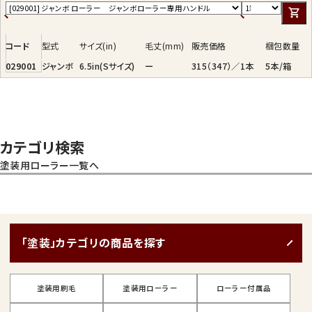
ローラーが外しやすい構造
スイートスポット部分を
コード
型式
サイズ(in)
毛丈(mm)
販売価格
梱包数量
缶壁のエッジに軽く叩くと
029001
ジャンボ
6.5in(Sサイズ)
ー
315（347）／1本
5本/箱
ローラーを簡単に取り外すこ
とが可能。
（塗料使用後）
カテゴリ検索
塗装用ローラー一覧へ
「塗装」カテゴリの商品を探す
塗装用刷毛
塗装用ローラー
ローラー付属品