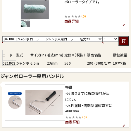
ボローラータイプです。
★★★★★
（0）
商品詳細
コード
型式
サイズ(in)
毛丈(mm)
定価￥（税抜）
販売価格
梱包数量
021803
ジャンボ
6.5in
23mm
560
280 (308)/1本
10本/箱
ジャンボローラー専用ハンドル
特徴
・片減りせずに腕の疲れが出
にくい。
・水性塗料・溶剤型塗料両方に
使用可能。
★★★★★
（0）
・ガタガタせずにスムーズにロ
商品詳細
ーラーが回転します。
・ローラーの着脱が容易です。