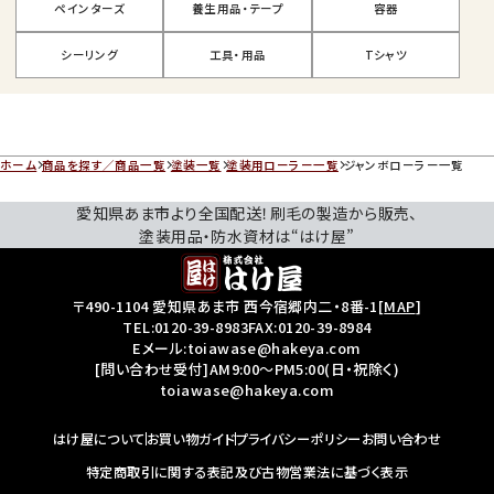
ペインターズ
養生用品・テープ
容器
シーリング
工具・用品
Tシャツ
ホーム
商品を探す／商品一覧
塗装一覧
塗装用ローラー一覧
ジャンボローラー一覧
愛知県あま市より全国配送！刷毛の製造から販売、
塗装用品・防水資材は“はけ屋”
〒490-1104 愛知県あま市 西今宿郷内二・8番-1
[
MAP
]
TEL:
0120-39-8983
FAX:0120-39-8984
Eメール:toiawase@hakeya.com
[問い合わせ受付]AM9:00～PM5:00(日・祝除く)
toiawase@hakeya.com
はけ屋について
お買い物ガイド
プライバシーポリシー
お問い合わせ
特定商取引に関する表記及び古物営業法に基づく表示