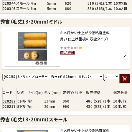
020344
スモール
4in
5mm
620
310 (341)/1本
10本/箱
020346
スモール
6in
5mm
660
330 (363)/1本
10本/箱
秀吉（毛丈13・20mm）ミドル
キメ細かい仕上がり低粘度塗料
用。（仕上げ重視の万能タイプ）
★★★★★
（0）
商品詳細
コード
型式
サイズ(in)
毛丈(mm)
定価￥（税抜）
販売価格
梱包数量
020287
ミドル
7in
13mm
960
480 (528)/1本
10本/箱
020217
ミドル
7in
20mm
960
480 (528)/1本
10本/箱
秀吉（毛丈13・20mm）スモール
キメ細かい仕上がり低粘度塗料