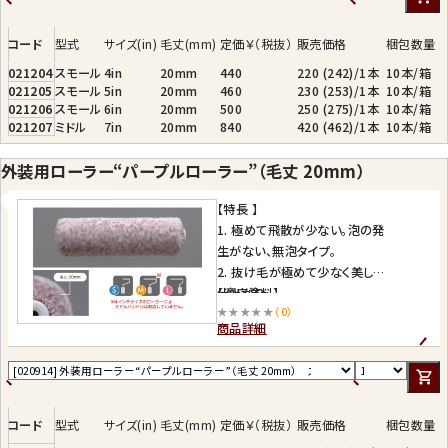
【適応塗料】
◇水性ウレタン樹脂塗料 ◇水
コード
型式
サイズ(in)
毛丈(mm)
定価￥（税抜）
販売価格
梱包数量
性シリコン塗料
021204
スモール
4in
20mm
440
220 (242)/1本
10本/箱
◇低VOC エマルション塗料 ◇
021205
スモール
5in
20mm
460
230 (253)/1本
10本/箱
弱溶剤型ウレタン塗料
021206
スモール
6in
20mm
500
250 (275)/1本
10本/箱
◇弱溶剤型シリコン塗料 ◇フ
021207
ミドル
7in
20mm
840
420 (462)/1本
10本/箱
ッ素樹脂塗料
◇合成樹脂ペイント ◇エボキ
外装用ローラー“パープルローラー”（毛丈 20mm）
シ樹脂塗料
※スモール5 インチは折版屋根
【特長 】
用に、はけ屋オリジナル。
1. 極めて飛散が少ない。泡の発
生がない、無泡タイプ。
2. 抜け毛が極めて少なく美しい
仕上がり。
【適応塗料】
★★★★★
（0）
3. 水性塗料での“シマリ”がない
◇二液型アクリルウレタン樹脂
商品詳細
復元力抜群。
塗料
4. 環境配慮型塗料対応。
◇ターペン可溶性二液ウレタン
5. 水性・溶剤型塗料兼用。
樹脂塗料
6. 塗料・部位にワイドに対応し
◇アクリル樹脂エナメル◇合成
美しい仕上げを実現。
速乾性錆止め塗料
コード
型式
サイズ(in)
毛丈(mm)
定価￥（税抜）
販売価格
梱包数量
◇合成樹脂エマルションペイン