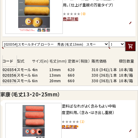
用。（仕上げ重視の万能タイプ）
★★★★★
（0）
商品詳細
コード
型式
サイズ(in)
毛丈(mm)
定価￥（税抜）
販売価格
梱包数量
020354
スモール
4in
13mm
620
310 (341)/1本
10本/箱
020356
スモール
6in
13mm
660
330 (363)/1本
10本/箱
020376
スモール
6in
20mm
660
330 (363)/1本
10本/箱
家康（毛丈13・20・25mm）
塗料ばなれがよく含みもよい中粘
度塗料用。（含み・はき出し重視）
★★★★★
（1）
商品詳細