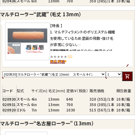
020436
スモール
6in
13mm
700
350 (385)/1本
10本/箱
マルチローラー“武蔵”（毛丈 13mm）
【特長 】
1. マルチフィラメントのポリエステル繊維
を使用しているため塗装の飛散・抜け毛
が非常に少ない。
2. 泡の発生が極めて少ない無泡タイプ。
【適応塗料】
★★★★★
（1）
3. あらゆる建築塗料にマルチ対応。
◇二液型アクリルウレタン樹脂塗料・アク
商品詳細
リルシリコン樹脂塗料・弱溶剤NAD ウレ
タン樹脂塗料
◇アクリル樹脂エナメル・塩化ビニール樹
脂塗料
◇二液型エポキシ樹脂塗料・下塗り塗
コード
型式
サイズ(in)
毛丈(mm)
定価￥（税抜）
販売価格
梱包数量
料
020930
スモール
4in
13mm
640
320 (352)/1本
10本/箱
◇合成樹脂ペイント・トタンペイント
020931
スモール
6in
13mm
700
350 (385)/1本
10本/箱
◇合成樹脂エマルションペイント・水性ツ
020920
ミドル
7in
13mm
1030
515 (567)/1本
10本/箱
ヤ有りペイント
◇低VOC、低臭エマルションペイント ◇
マルチローラー“名古屋ローラー”（13mm）
水性ウレタン樹脂塗料