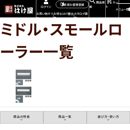
商品検
カー
新規お客様登録
索
ト
ログイン
メニュー
閉
お買い物ガイ
お得なはけ屋会
カタログ請
ド
員
求
ミドル・スモールロ
ーラー一覧
商品の特長
商品一覧
選び方・使い方