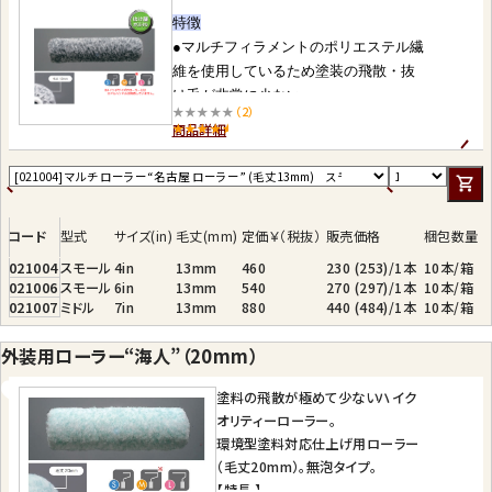
特徴
●マルチフィラメントのポリエステル繊
維を使用しているため塗装の飛散・抜
け毛が非常に少ない。
★★★★★
（2）
●泡の発生が極めて少ない無泡タイ
商品詳細
プ。
適用塗料
●あらゆる建築塗料にマルチ対応。
●二液型アクリルウレタン樹脂塗料・ア
クリルシリコン樹脂塗料・弱溶剤ＮＡ
Ｄウレタン樹脂塗料
コード
型式
サイズ(in)
毛丈(mm)
定価￥（税抜）
販売価格
梱包数量
●アクリル樹脂エナメル・塩化ビニール
樹脂塗料
021004
スモール
4in
13mm
460
230 (253)/1本
10本/箱
021006
スモール
6in
13mm
540
270 (297)/1本
10本/箱
●二液型エポキシ樹脂塗料・下塗り塗
021007
ミドル
7in
13mm
880
440 (484)/1本
10本/箱
料
●合成樹脂ペイント・トタンペイント
外装用ローラー“海人”（20mm）
●合成樹脂エマルションペイント・水性
ツヤ有りペイント
塗料の飛散が極めて少ないハイク
●低ＶＯＣ、低臭エマルションペイン
オリティーローラー。
ト
環境型塗料対応仕上げ用ローラー
●水性ウレタン樹脂塗料
（毛丈20mm）。無泡タイプ。
【特長 】