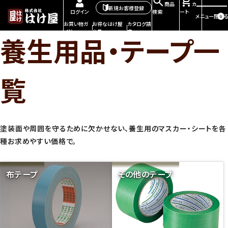
商品
カ
新規お客様登録
検索
ート
ログイン
メニュー
閉じる
0
お買い物ガ
お得なはけ屋
カタログ請
イド
会員
求
養生用品・テープ一
覧
塗装面や周囲を守るために欠かせない、養生用のマスカー・シートを各
種お求めやすい価格で。
布テープ
その他のテープ