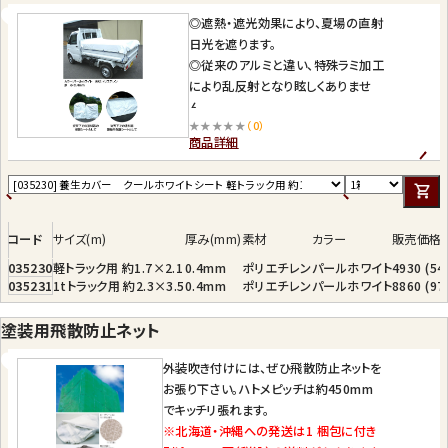
◎遮熱・遮光効果により、夏場の直射
日光を遮ります。
◎従来のアルミと違い、特殊ラミ加工
により乱反射となり眩しくありませ
ん。
★★★★★
（0）
◎軽くて、使いやすく、汚れも落ちやす
商品詳細
い。
◎ UV 剤の配合により、耐久性も抜
群。
炎天下での塗料等の保管シートとし
て
コード
サイズ(m)
厚み(mm)
素材
カラー
販売価格
炎天下での塗料等運搬用保護シート
035230
軽トラック用 約1.7×2.1
0.4mm
ポリエチレン
パールホワイト
4930 (5
として
035231
1tトラック用 約2.3×3.5
0.4mm
ポリエチレン
パールホワイト
8860 (9
カラー：パールホワイト
素 材：ポリエチレン
塗装用飛散防止ネット
厚 み：0.34mm
★固定用ゴム付属（幅18mm× 長さ
外装吹き付けには、ぜひ飛散防止ネットを
4m）
お張り下さい。ハトメピッチは約450mm
※ 軽トラック用は1本、1t トラック用
でキッチリ張れます。
は2本付いています。
※北海道・沖縄への発送は1 梱包に付き