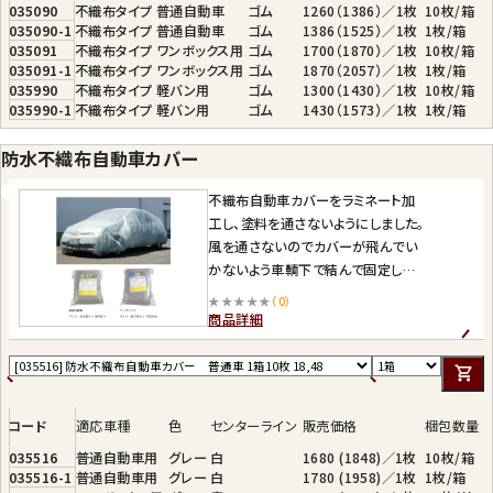
035090
不織布タイプ
普通自動車
ゴム
1260（1386）／1枚
10枚/箱
035090-1
不織布タイプ
普通自動車
ゴム
1386（1525）／1枚
1枚/箱
035091
不織布タイプ
ワンボックス用
ゴム
1700（1870）／1枚
10枚/箱
035091-1
不織布タイプ
ワンボックス用
ゴム
1870（2057）／1枚
1枚/箱
035990
不織布タイプ
軽バン用
ゴム
1300（1430）／1枚
10枚/箱
035990-1
不織布タイプ
軽バン用
ゴム
1430（1573）／1枚
1枚/箱
防水不織布自動車カバー
不織布自動車カバーをラミネート加
工し、塗料を通さないようにしました。
風を通さないのでカバーが飛んでい
かないよう車輌下で結んで固定しま
す。
★★★★★
（0）
センターライン入りで被せやすい。
商品詳細
コード
適応車種
色
センターライン
販売価格
梱包数量
035516
普通自動車用
グレー
白
1680 (1848)／1枚
10枚/箱
035516-1
普通自動車用
グレー
白
1780 (1958)／1枚
1枚/箱