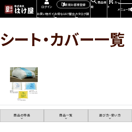
商品検
カー
新規お客様登録
索
ト
ログイン
メニュー
閉
お買い物ガイ
お得なはけ屋会
カタログ請
ド
員
求
シート・カバー一覧
商品の特長
商品一覧
選び方・使い方