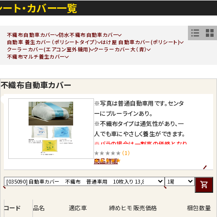
シート・カバー一覧
不織布自動車カバー
防水不織布自動車カバー
自動車 養生カバー（ポリシートタイプ）
はけ屋 自動車カバー(ポリシート)
クーラーカバー(エアコン室外機用)
クーラーカバー大（青）
不織布マルチ養生カバー
不織布自動車カバー
※写真は普通自動車用です。センタ
ーにブルーラインあり。
※不織布タイプは通気性があり、一
人でも車にやさしく養生ができます。
※バラの場合は一割高の価格となり
★★★★★
（1）
ます。
商品詳細
コード
品名
適応車
締めヒモ
販売価格
梱包数量