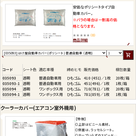
安価なポリシートタイプ自
動車カバー。
※バラの場合は一割高の価
格となります。
★★★★★
（0）
商品詳細
コード
シート色
適応車種
締めヒモ
販売価格
梱包数量
035093
透明
普通自動車用
ひもゴム
410 (451)／1枚
20枚/箱
035093-1
透明
普通自動車用
ひもゴム
451(496)／1枚
1枚/箱
035094
透明
ワンボックス用
ひもゴム
710(781)／1枚
20枚/箱
035094-1
透明
ワンボックス用
ひもゴム
781(859)／1枚
1枚/箱
クーラーカバー(エアコン室外機用)
【特徴】
◎上部はビニール素材。
◎側面は、ラッセルシート。
◎テープいらずのスピード養