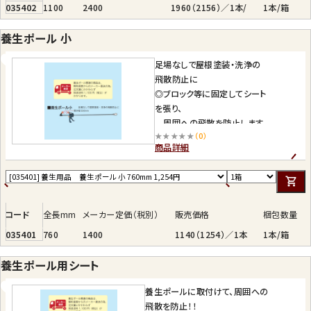
035402
1100
2400
1960（2156）／1本/
1本/箱
養生ポール 小
足場なしで屋根塗装・洗浄の
飛散防止に
◎ブロック等に固定してシート
を張り、
周囲への飛散を防止します。
★★★★★
（0）
◎低所での塗装作業時にま
商品詳細
た、
工場内での塗装時にも最適
です。
※北海道・沖縄への発送は別
コード
全長mm
メーカー定価（税別）
販売価格
梱包数量
途送料がかかります。
035401
760
1400
1140（1254）／1本
1本/箱
養生ポール用シート
養生ポールに取付けて、周囲への
飛散を防止！！