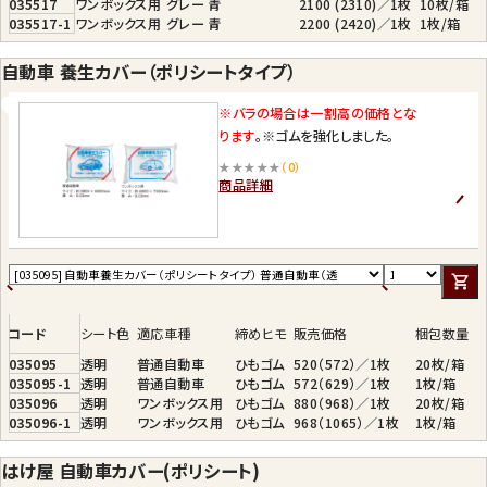
035517
ワンボックス用
グレー
青
2100 (2310)／1枚
10枚/箱
035517-1
ワンボックス用
グレー
青
2200 (2420)／1枚
1枚/箱
自動車 養生カバー（ポリシートタイプ）
※バラの場合は一割高の価格とな
ります
。※ゴムを強化しました。
★★★★★
（0）
商品詳細
コード
シート色
適応車種
締めヒモ
販売価格
梱包数量
035095
透明
普通自動車
ひもゴム
520（572）／1枚
20枚/箱
035095-1
透明
普通自動車
ひもゴム
572（629）／1枚
1枚/箱
035096
透明
ワンボックス用
ひもゴム
880（968）／1枚
20枚/箱
035096-1
透明
ワンボックス用
ひもゴム
968（1065）／1枚
1枚/箱
はけ屋 自動車カバー(ポリシート)