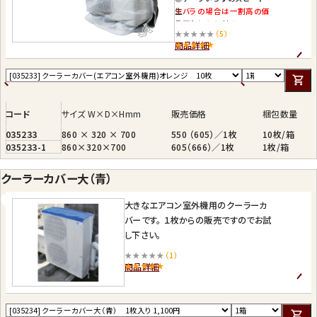
生
※バラの場合は一割高の価
◎下部はヒモ付き。
格となります。
★★★★★
（5）
商品詳細
コード
サイズ W×D×Hmm
販売価格
梱包数量
035233
860 × 320 × 700
550 （605）／1枚
10枚/箱
035233-1
860×320×700
605（666）／1枚
1枚/箱
クーラーカバー大（青）
大きなエアコン室外機用のクーラーカ
バーです。 １枚からの販売ですのでお試
し下さい。
★★★★★
（1）
商品詳細