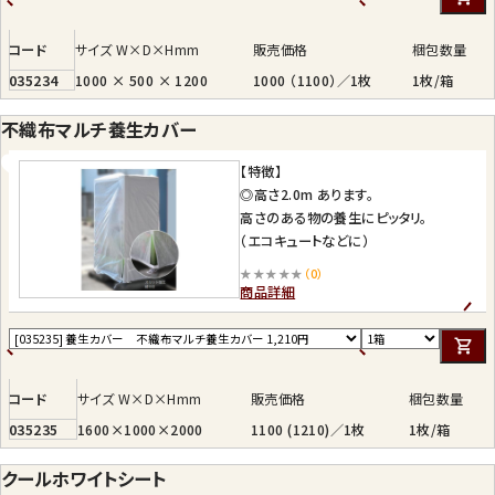
コード
サイズ W×D×Hmm
販売価格
梱包数量
035234
1000 × 500 × 1200
1000 （1100）／1枚
1枚/箱
不織布マルチ養生カバー
【特徴】
◎高さ2.0m あります。
高さのある物の養生にピッタリ。
（エコキュートなどに）
★★★★★
（0）
商品詳細
コード
サイズ W×D×Hmm
販売価格
梱包数量
035235
1600×1000×2000
1100 (1210)／1枚
1枚/箱
クールホワイトシート