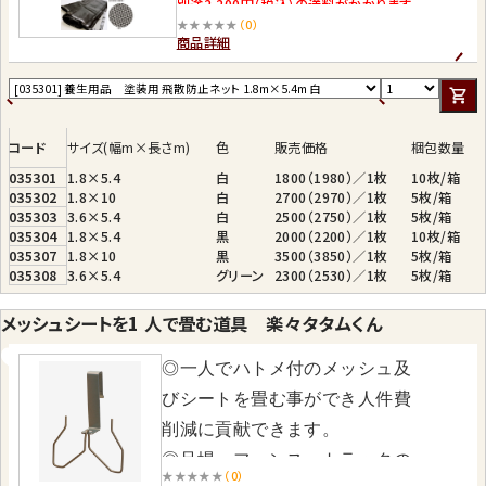
別途2,200円（税込）の送料がかかります。
★★★★★
（0）
商品詳細
コード
サイズ(幅m×長さm)
色
販売価格
梱包数量
035301
1.8×5.4
白
1800（1980）／1枚
10枚/箱
035302
1.8×10
白
2700（2970）／1枚
5枚/箱
035303
3.6×5.4
白
2500（2750）／1枚
5枚/箱
035304
1.8×5.4
黒
2000（2200）／1枚
10枚/箱
035307
1.8×10
黒
3500（3850）／1枚
5枚/箱
035308
3.6×5.4
グリーン
2300（2530）／1枚
5枚/箱
メッシュシートを1 人で畳む道具 楽々タタムくん
◎一人でハトメ付のメッシュ及
びシートを畳む事ができ人件費
削減に貢献できます。
◎足場、フェンス、トラックの
★★★★★
（0）