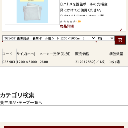
◎ハトメを養生ポールの先端金
具にかけてご使用ください。
◎ホワイトラッセルメッシュ製
★★★★★
（0）
◎ハト目ピッチは 500mm
商品詳細
※北海道・沖縄への発送は別途
送料がかかります。
コード
サイズ(mm)
メーカー定価（税別）
販売価格
梱包数量
035403
1200×5000
2600
2120（2332）／1枚
1枚/箱
カテゴリ検索
養生用品・テープ一覧へ