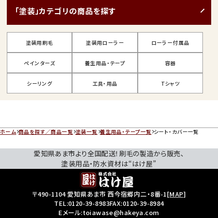
「塗装」カテゴリの商品を探す
塗装用刷毛
塗装用ローラー
ローラー付属品
ペインターズ
養生用品・テープ
容器
シーリング
工具・用品
Tシャツ
ホーム
商品を探す／商品一覧
塗装一覧
養生用品・テープ一覧
シート・カバー一覧
愛知県あま市より全国配送！刷毛の製造から販売、
塗装用品・防水資材は“はけ屋”
〒490-1104 愛知県あま市 西今宿郷内二・8番-1
[
MAP
]
TEL:
0120-39-8983
FAX:0120-39-8984
Eメール:toiawase@hakeya.com