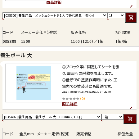
踏み台などを利用し小スペース
商品詳細
で畳む事ができる。
またそれらの引掛ける場所が
なくても柱などに番線等を巻い
コード
メーカー定価￥（税抜）
販売価格
梱包数量
て引掛けて使用できる。
035309
1500
1100 (1210）／1個
1個/箱
◎ W 引掛け金具で2 枚同時に畳
むことができます。
養生ポール 大
◎ステンレスバネ材と高耐食溶
◎ブロック等に固定してシートを張
融めっき鋼板ZAM 材との組み合
り、周囲への飛散を防止します。
わせで強度抜群。
◎低所での塗装作業時にまた、工
場内での塗装時にも最適です。
◎コンパクトで持ち運び易い。
低い場所での飛散防止に全長
◎安価品で各個人の持ち物とし
★★★★★
（0）
1100mm。
商品詳細
ても購入し易い。
長尺タイプの養生ポール
※北海道・沖縄への発送は別途送
料がかかります。
コード
全長mm
メーカー定価(税別)
販売価格
梱包数量